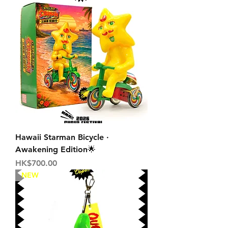
Hawaii Starman Bicycle ·
Awakening Edition🌟
価格
HK$700.00
NEW