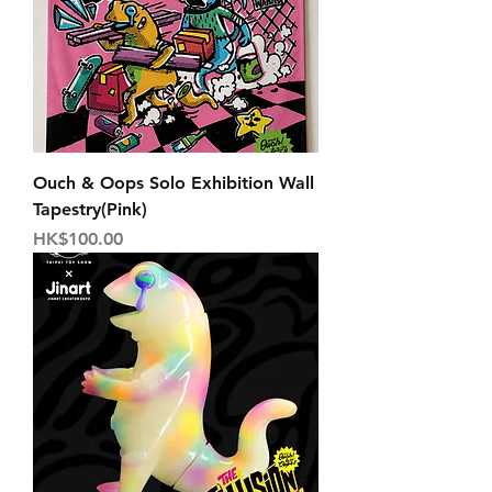
Ouch & Oops Solo Exhibition Wall
Tapestry(Pink)
価格
HK$100.00