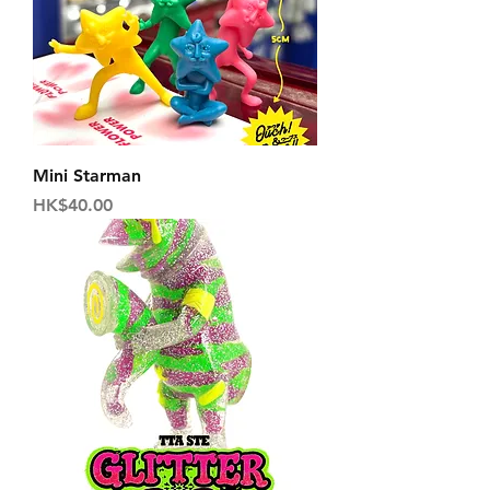
Mini Starman
価格
HK$40.00