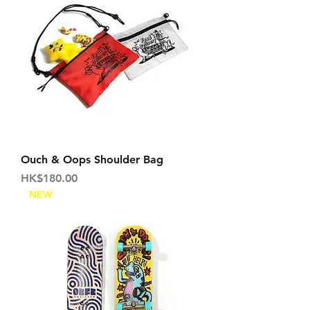
Ouch & Oops Shoulder Bag
価格
HK$180.00
NEW