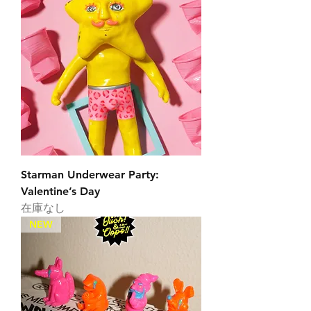
Starman Underwear Party:
Valentine’s Day
在庫なし
NEW