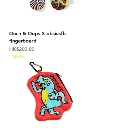
Ouch & Oops X obsiusfb
fingerboard
価格
HK$200.00
NEW