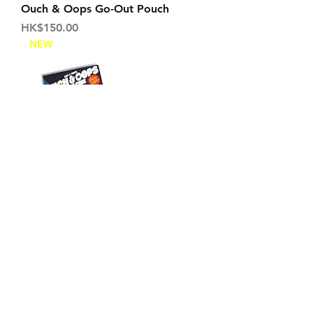
Ouch & Oops Go-Out Pouch
価格
HK$150.00
NEW
Ouch & Oops Art Magazine Vol.2
価格
HK$80.00
NEW