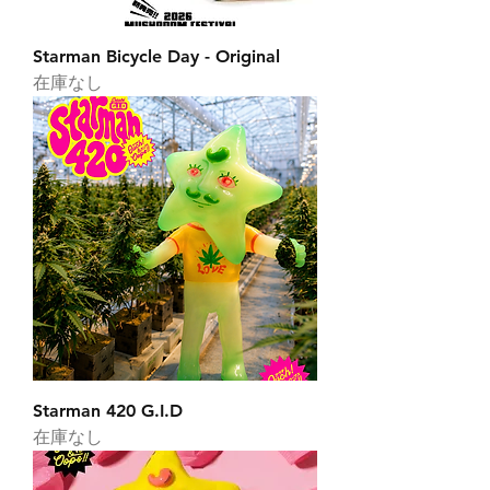
Starman Bicycle Day - Original
在庫なし
Starman 420 G.I.D
在庫なし