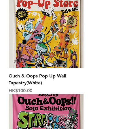
Ouch & Oops Pop Up Wall
Tapestry(White)
価格
HK$100.00