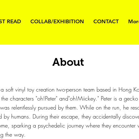
ST READ
COLLAB/EXHIBITION
CONTACT
Mor
About
 soft vinyl toy creation two-person team based in Hong Ko
 the characters "oh!Peter" and
"oh!Miickey." Peter is a geck
was relentlessly pursued by them. While on the run, he re
 by humans. During their escape, they accidentally discov
home, sparking a psychedelic journey where they encounter 
g the way.