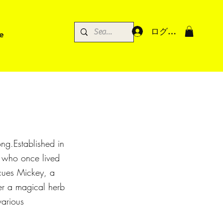
ログイン
e
ng.Established in
o who once lived
scues Mickey, a
er a magical herb
various