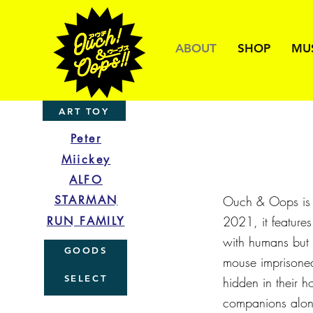
ABOUT
SHOP
MU
ART TOY
Peter
Miickey
ALFO
STARMAN
Ouch & Oops is a
2021, it features
RUN FAMILY
with humans but 
GOODS
mouse imprisoned
SELECT
hidden in their 
companions alon