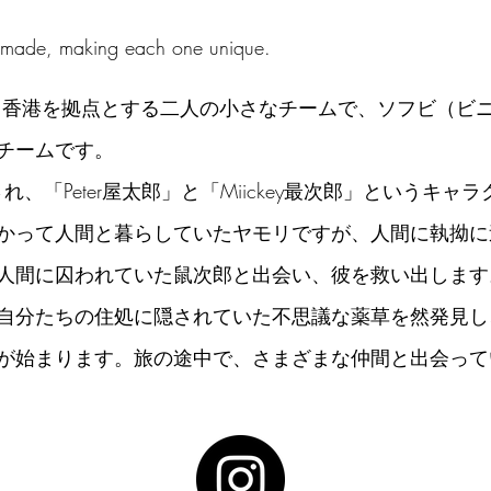
ndmade, making each one unique.
psは、香港を拠点とする二人の小さなチームで、ソフビ（ビ
チームです。
され、「Peter屋太郎」と「Miickey最次郎」というキャ
かって人間と暮らしていたヤモリですが、人間に執拗に
人間に囚われていた鼠次郎と出会い、彼を救い出します
自分たちの住処に隠されていた不思議な薬草を然発見し
が始まります。旅の途中で、さまざまな仲間と出会って