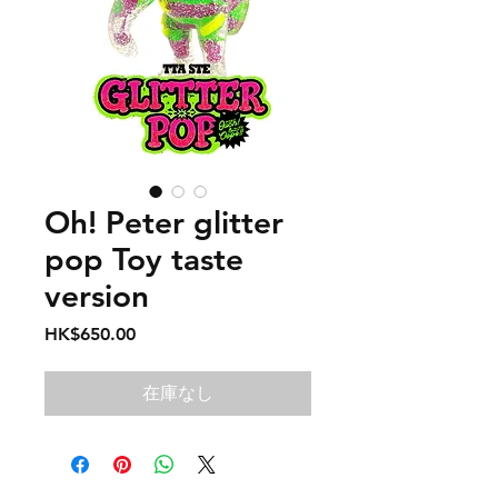
Oh! Peter glitter
pop Toy taste
version
価
HK$650.00
格
在庫なし