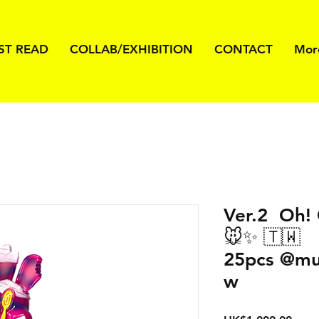
ST READ
COLLAB/EXHIBITION
CONTACT
Mor
Ver.2 Oh! 
🐭✨ 🇹🇼
25pcs @mus
w