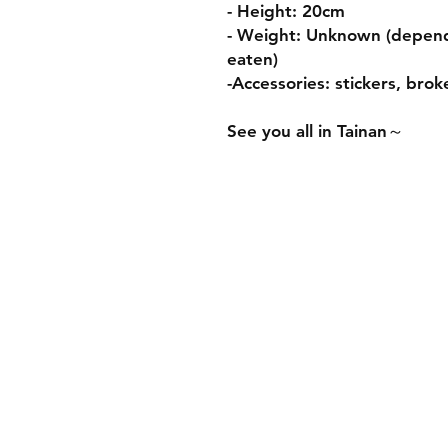
- Height: 20cm
- Weight: Unknown (depend
eaten)
-Accessories: stickers, brok
See you all in Tainan～
Contact Us:
ouchnoops@gmail.com