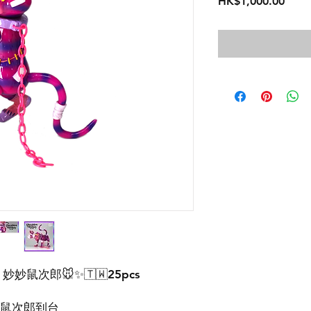
価
HK$1,000.00
格
ckey 妙妙鼠次郎🐭✨🇹🇼25pcs
和鼠次郎到台