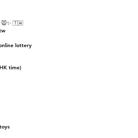
 🐭✨ 🇹🇼
.tw
nline lottery
HK time)
toys