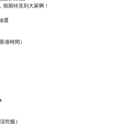
l.tw ，很期待見到大家啊！
上抽選
pm(香港時間）
s
沒吃飯）