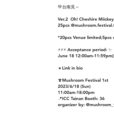
💚台南見～
Ver.2 Oh! Cheshire Miickey
25pcs @mushroom.festival
*20pcs Venue limited;5pcs o
⚡️⚡️⚡️ Acceptance period: ✨
June 18 12:00am-11:59pm(
🔸Link in bio
🍄Mushroom Festival 1st
2023/6/18 (Sun)
11:00am-18:00pm
📍ICC Tainan Booth: 36
organizer by: @mushroom_