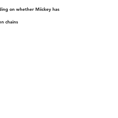
ing on whether Miickey has
en chains
Instagram
X
Youtube