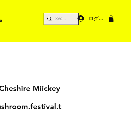
ログイン
e
Cheshire Miickey
hroom.festival.t