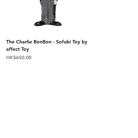
The Charlie BonBon - Sofubi Toy by
affect Toy
価格
HK$650.00