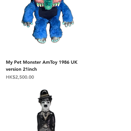
My Pet Monster AmToy 1986 UK
version 21inch
価格
HK$2,500.00