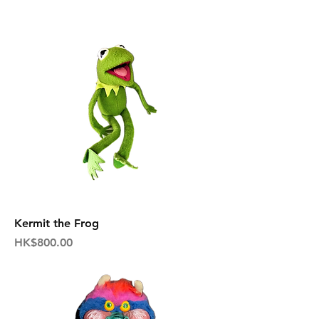
Kermit the Frog
価格
HK$800.00