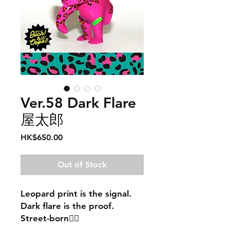
Ver.58 Dark Flare
屋太郎
Price
HK$650.00
Out of Stock
Leopard print is the signal.
Dark flare is the proof.
Street-born❤️‍🔥