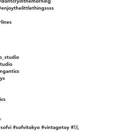
@dontcryinthemorning
@enjoythelittlethingssss
rlines
o_studio
tudio
ngantics
ys
cs
フ
#sofvi #sofvitokyo #vintagetoy #玩