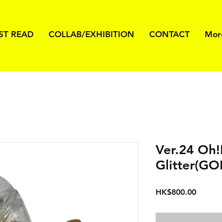
ST READ
COLLAB/EXHIBITION
CONTACT
Mor
Ver.24 Oh!
Glitter(GO
價
HK$800.00
格