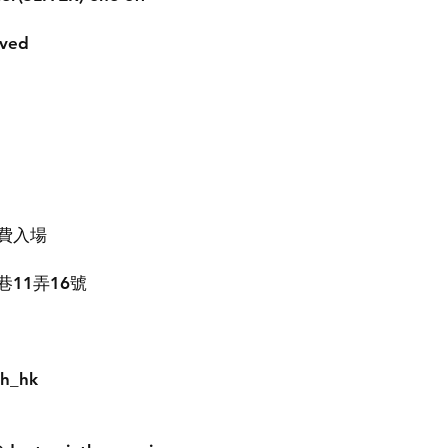
rved
 免費入場
11弄16號
th_hk