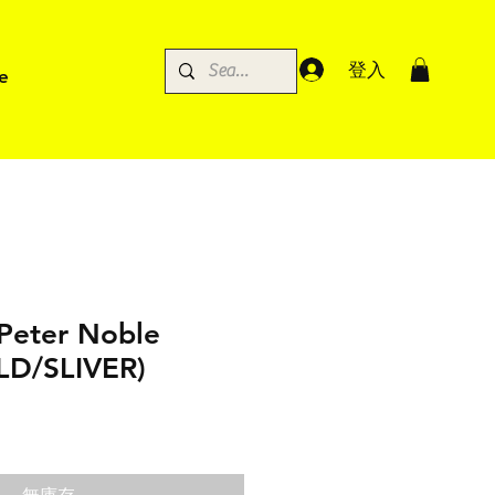
登入
e
Peter Noble
LD/SLIVER)