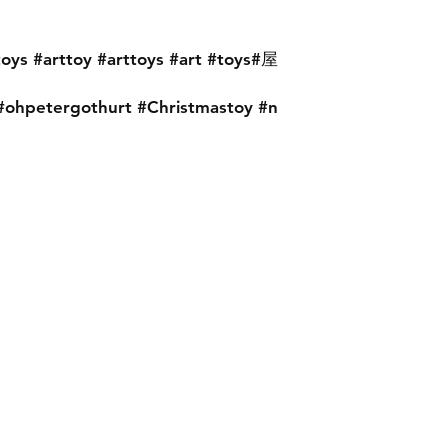
oys #arttoy #arttoys #art #toys#屋
ohpetergothurt #Christmastoy #n
Instagram
X
Youtube