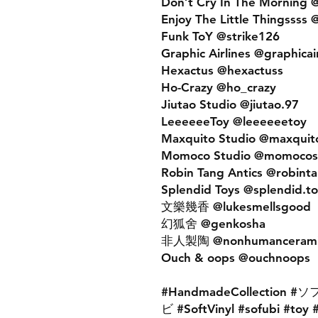
Don’t Cry In The Morning 
Enjoy The Little Thingssss 
Funk ToY @strike126
Graphic Airlines @graphicai
Hexactus @hexactuss
Ho-Crazy @ho_crazy
Jiutao Studio @jiutao.97
LeeeeeeToy @leeeeeetoy
Maxquito Studio @maxquit
Momoco Studio @momocos
Robin Tang Antics @robinta
Splendid Toys @splendid.to
文樂幾香 @lukesmellsgood
幻狐舍 @genkosha
非人製陶 @nonhumancerami
Ouch & oops @ouchnoops
#HandmadeCollection #ソ
ビ #SoftVinyl #sofubi #toy 