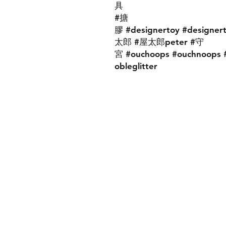
具
#搪
膠 #designertoy #designert
太郎 #屋太郎peter #守
宮 #ouchoops #ouchnoops #
obleglitter
Contact Us:
ouchnoops@gmail.com